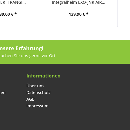
R II RANGI...
Integralhelm EXO-JNR AIR...
Int
89,00 € *
139,90 € *
nsere Erfahrung!
suchen Sie uns gerne vor Ort.
Informationen
Über uns
gen
Datenschutz
AGB
Impressum