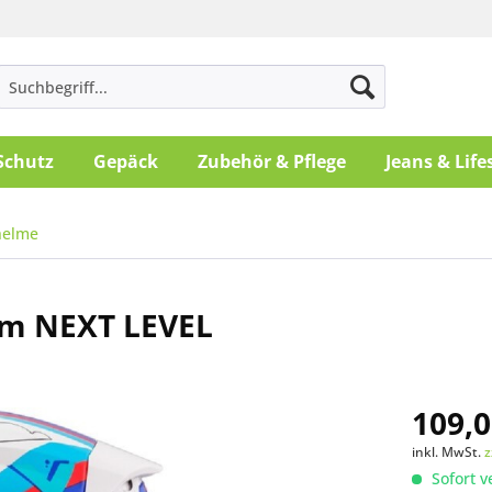
Schutz
Gepäck
Zubehör & Pflege
Jeans & Life
helme
elm NEXT LEVEL
109,0
inkl. MwSt.
z
Sofort v