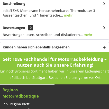
Beschreibung
soltoTEX® Membrane herausnehmbares Thermofutter 3
Aussentaschen und 1 Innentasche...
mehr
Bewertungen
0
Bewertungen lesen, schreiben und diskutieren...
mehr
Kunden haben sich ebenfalls angesehen
Seit 1986 Fachhandel für Motorradbekleidung –
nutzen auch Sie unsere Erfahrung!
Ein noch größeres Sortiment haben wir in unserem Ladengeschäft
in Fellbach bei Stuttgart. Besuchen Sie uns gerne vor Ort.
Reginas
Motorradboutique
Inh. Regina Klett