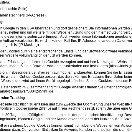
ystem,
r besuchte Seite),
nden Rechners (IP-Adresse),
age,
n Google in den USA übertragen und dort gespeichert. Die Informationen werden 
enzustellen und um weitere mit der Websitenutzung und der Internetnutzung ver
g dieser Internetseiten zu erbringen. Auch werden diese Informationen gegebenenfa
im Auftrag verarbeiten. Es wird in keinem Fall Ihre IP-Adresse mit anderen Daten
möglich ist (IP-Masking).
n der Cookies durch eine entsprechende Einstellung der Browser-Software verhinder
rer Website vollumfänglich genutzt werden können.
 die Erfassung der durch das Cookie erzeugten und auf Ihre Nutzung der Website b
dern, indem Sie ein Browser-Add-on herunterladen und installieren
(
https://tools
d-on, insbesondere bei Browsern auf mobilen Endgeräten, können Sie die Erfassu
 Es wird ein Opt-out-Cookie gesetzt, das die zukünftige Erfassung Ihrer Daten bei
e Website und wird auf Ihrem Gerät abgelegt. Löschen Sie die Cookies in diesem B
 Datenschutz im Zusammenhang mit Google Analytics finden Sie unter nachfolgende
m/analytics/answer/6004245?hl=de
rsion Tracking
bseite statistisch zu erfassen und zum Zwecke der Optimierung unserer Website f
rds ein Cookie (siehe Ziffer 5) auf Ihrem Rechner gesetzt, sofern Sie über eine 
ach 30 Tagen ihre Gültigkeit und dienen nicht der persönlichen Identifizierung. 
abgelaufen, können Google und der Kunde erkennen, dass der Nutzer auf die Anzeige
t ein anderes Cookie. Cookies können somit nicht über die Webseiten von Adwor
 dienen dazu, Conversion-Statistiken für Adwords-Kunden zu erstellen, die sich 