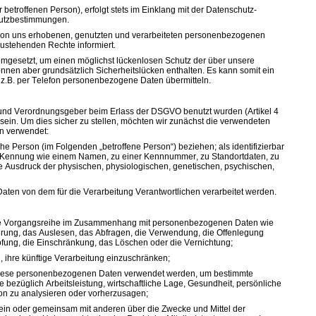
troffenen Person), erfolgt stets im Einklang mit der Datenschutz-
hutzbestimmungen.
r von uns erhobenen, genutzten und verarbeiteten personenbezogenen
ustehenden Rechte informiert.
umgesetzt, um einen möglichst lückenlosen Schutz der über unsere
nen aber grundsätzlich Sicherheitslücken enthalten. Es kann somit ein
iv z.B. per Telefon personenbezogene Daten übermitteln.
 und Verordnungsgeber beim Erlass der DSGVO benutzt wurden (Artikel 4
 sein. Um dies sicher zu stellen, möchten wir zunächst die verwendeten
en verwendet:
rliche Person (im Folgenden „betroffene Person“) beziehen; als identifizierbar
ner Kennung wie einem Namen, zu einer Kennnummer, zu Standortdaten, zu
 Ausdruck der physischen, physiologischen, genetischen, psychischen,
 Daten von dem für die Verarbeitung Verantwortlichen verarbeitet werden.
solche Vorgangsreihe im Zusammenhang mit personenbezogenen Daten wie
erung, das Auslesen, das Abfragen, die Verwendung, die Offenlegung
pfung, die Einschränkung, das Löschen oder die Vernichtung;
 ihre künftige Verarbeitung einzuschränken;
ss diese personenbezogenen Daten verwendet werden, um bestimmte
 bezüglich Arbeitsleistung, wirtschaftliche Lage, Gesundheit, persönliche
rson zu analysieren oder vorherzusagen;
allein oder gemeinsam mit anderen über die Zwecke und Mittel der