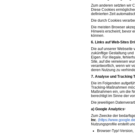
Zum anderen setzten wir Co
Diese Cookies ermöglichen
definierten Zeit automatisc
Die durch Cookies verarbei
Die meisten Browser akzep
Hinweis erscheint, bevor e
können.
6. Links auf Web-Sites Dri
Die auf unserer Webseite v
zukünftige Gestaltung und I
Eigen. Für illegale, fehle
Site, auf die verwiesen wu
verantwortlich, wenn wir v
deren Nutzung zu verhinde
7. Analyse und Tracking 
Die im Folgenden aufgefüh
Tracking-Maßnahmen möchte
Maßnahmen ein, um die Nut
berechtigt im Sinne der v
Die jeweiligen Datenvera
a) Google Analytics
1
Zum Zwecke der bedarfsger
Inc
.
(https://www.google.de/
Nutzungsprofile erstellt u
Browser-Typ/-Version,