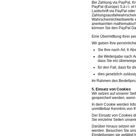
Bei Zahlung via PayPal, K
PayPal (Europe) S.à r.l. e
Lastschrift via PayPal ode
Zahlungsausfallwahrschein
Wahrscheinlichkeitswerte e
anerkannten mathematisch-s
können Sie den PayPal Da
Eine Übermittlung Ihrer pe
Wir geben Ihre persönliche
Sie Ihre nach Art. 6 Ab
die Weitergabe nach Ar
dass Sie ein überwiege
für den Fall, dass für 
dies gesetzlich zulässi
Im Rahmen des Bestellproze
5. Einsatz von Cookies
Wir setzen auf unserer Sei
gespeichert werden, wenn 
In dem Cookie werden Info
unmittelbar Kenntnis von Ihr
Der Einsatz von Cookies d
Sie einzelne Seiten unser
Darüber hinaus setzen wir 
werden. Besuchen Sie unse
Einstellungen sie getätig