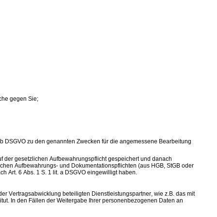
che gegen Sie;
 1 lit. b DSGVO zu den genannten Zwecken für die angemessene Bearbeitung
f der gesetzlichen Aufbewahrungspflicht gespeichert und danach
chtlichen Aufbewahrungs- und Dokumentationspflichten (aus HGB, StGB oder
 Art. 6 Abs. 1 S. 1 lit. a DSGVO eingewilligt haben.
r Vertragsabwicklung beteiligten Dienstleistungspartner, wie z.B. das mit
itut. In den Fällen der Weitergabe Ihrer personenbezogenen Daten an