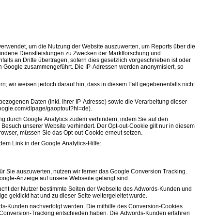
verwendet, um die Nutzung der Website auszuwerten, um Reports über die
bundene Dienstleistungen zu Zwecken der Marktforschung und
lls an Dritte übertragen, sofern dies gesetzlich vorgeschrieben ist oder
 von Google zusammengeführt. Die IP-Adressen werden anonymisiert, so
n; wir weisen jedoch darauf hin, dass in diesem Fall gegebenenfalls nicht
ezogenen Daten (inkl. Ihrer IP-Adresse) sowie die Verarbeitung dieser
.google.com/dlpage/gaoptout?hl=de).
ng durch Google Analytics zudem verhindern, indem Sie auf den
m Besuch unserer Website verhindert. Der Opt-out-Cookie gilt nur in diesem
rowser, müssen Sie das Opt-out-Cookie erneut setzen.
m Link in der Google Analytics-Hilfe:
ür Sie auszuwerten, nutzen wir ferner das Google Conversion Tracking.
Google-Anzeige auf unsere Webseite gelangt sind.
Besucht der Nutzer bestimmte Seiten der Webseite des Adwords-Kunden und
 geklickt hat und zu dieser Seite weitergeleitet wurde.
ds-Kunden nachverfolgt werden. Die mithilfe des Conversion-Cookies
für Conversion-Tracking entschieden haben. Die Adwords-Kunden erfahren