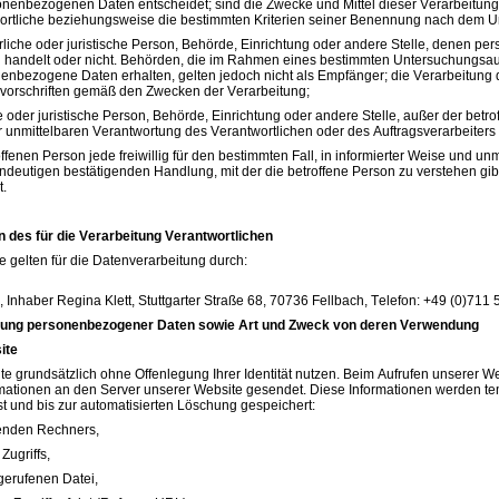
nenbezogenen Daten entscheidet; sind die Zwecke und Mittel dieser Verarbeitung
ortliche beziehungsweise die bestimmten Kriterien seiner Benennung nach dem U
ürliche oder juristische Person, Behörde, Einrichtung oder andere Stelle, denen 
en handelt oder nicht. Behörden, die im Rahmen eines bestimmten Untersuchungsa
nbezogene Daten erhalten, gelten jedoch nicht als Empfänger; die Verarbeitung 
vorschriften gemäß den Zwecken der Verarbeitung;
he oder juristische Person, Behörde, Einrichtung oder andere Stelle, außer der bet
r unmittelbaren Verantwortung des Verantwortlichen oder des Auftragsverarbeiters
roffenen Person jede freiwillig für den bestimmten Fall, in informierter Weise un
indeutigen bestätigenden Handlung, mit der die betroffene Person zu verstehen gi
t.
 des für die Verarbeitung Verantwortlichen
 gelten für die Datenverarbeitung durch:
 Inhaber Regina Klett, Stuttgarter Straße 68, 70736 Fellbach, Telefon: +49 (0)71
rung personenbezogener Daten sowie Art und Zweck von deren Verwendung
ite
e grundsätzlich ohne Offenlegung Ihrer Identität nutzen. Beim Aufrufen unserer
mationen an den Server unserer Website gesendet. Diese Informationen werden tem
st und bis zur automatisierten Löschung gespeichert:
enden Rechners,
Zugriffs,
erufenen Datei,