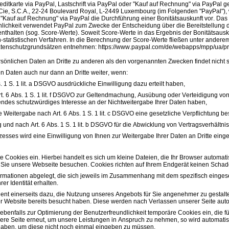
reditkarte via PayPal, Lastschrift via PayPal oder "Kauf auf Rechnung" via PayPa
t Cie, S.C.A., 22-24 Boulevard Royal, L-2449 Luxembourg (im Folgenden "PayPal"), w
r "Kauf auf Rechnung" via PayPal die Durchführung einer Bonitätsauskunft vor. Das 
lichkeit verwendet PayPal zum Zwecke der Entscheidung über die Bereitstellung de
nthalten (sog. Score-Werte). Soweit Score-Werte in das Ergebnis der Bonitätsausk
tatistischen Verfahren. In die Berechnung der Score-Werte fließen unter anderem
tenschutzgrundsätzen entnehmen: https://www.paypal.com/de/webapps/mpp/ua/pri
rsönlichen Daten an Dritte zu anderen als den vorgenannten Zwecken findet nicht st
n Daten auch nur dann an Dritte weiter, wenn:
s. 1 S. 1 lit. a DSGVO ausdrückliche Einwilligung dazu erteilt haben,
t. 6 Abs. 1 S. 1 lit. f DSGVO zur Geltendmachung, Ausübung oder Verteidigung vo
ndes schutzwürdiges Interesse an der Nichtweitergabe Ihrer Daten haben,
die Weitergabe nach Art. 6 Abs. 1 S. 1 lit. c DSGVO eine gesetzliche Verpflichtung be
g und nach Art. 6 Abs. 1 S. 1 lit. b DSGVO für die Abwicklung von Vertragsverhältniss
sses wird eine Einwilligung von Ihnen zur Weitergabe Ihrer Daten an Dritte einge
te Cookies ein. Hierbei handelt es sich um kleine Dateien, die Ihr Browser automati
Sie unsere Webseite besuchen. Cookies richten auf Ihrem Endgerät keinen Schaden
rmationen abgelegt, die sich jeweils im Zusammenhang mit dem spezifisch eingese
er Identität erhalten.
ient einerseits dazu, die Nutzung unseres Angebots für Sie angenehmer zu gestal
er Website bereits besucht haben. Diese werden nach Verlassen unserer Seite auto
ebenfalls zur Optimierung der Benutzerfreundlichkeit temporäre Cookies ein, die 
re Seite erneut, um unsere Leistungen in Anspruch zu nehmen, so wird automatis
t haben, um diese nicht noch einmal eingeben zu müssen.