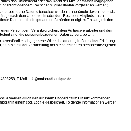
 durch das Unionsrecht oder das Recht der Mitgliedstaaten vorgegeben,
nionsrecht oder dem Recht der Mitgliedstaaten vorgesehen werden;
personenbezogene Daten offengelegt werden, unabhängig davon, ob es sich
uftrags nach dem Unionsrecht oder dem Recht der Mitgliedstaaten
dieser Daten durch die genannten Behörden erfolgt im Einklang mit den
roffenen Person, dem Verantwortlichen, dem Auftragsverarbeiter und den
 befugt sind, die personenbezogenen Daten zu verarbeiten;
d unmissverständlich abgegebene Willensbekundung in Form einer Erklärung
bt, dass sie mit der Verarbeitung der sie betreffenden personenbezogenen
1 54898258, E-Mail: info@motorradboutique.de
 Website werden durch den auf Ihrem Endgerät zum Einsatz kommenden
porär in einem sog. Logfile gespeichert. Folgende Informationen werden