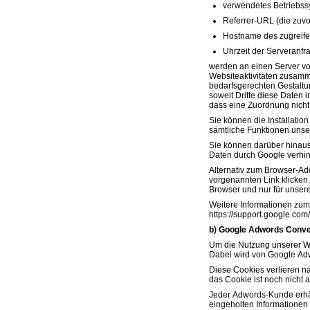
verwendetes Betriebss
Referrer-URL (die zuvo
Hostname des zugreife
Uhrzeit der Serveranfr
werden an einen Server vo
Websiteaktivitäten zusamm
bedarfsgerechten Gestaltun
soweit Dritte diese Daten 
dass eine Zuordnung nicht 
Sie können die Installatio
sämtliche Funktionen unse
Sie können darüber hinaus
Daten durch Google verhin
Alternativ zum Browser-Ad
vorgenannten Link klicken.
Browser und nur für unser
Weitere Informationen zum
https://support.google.co
b) Google Adwords Conve
Um die Nutzung unserer We
Dabei wird von Google Adwo
Diese Cookies verlieren n
das Cookie ist noch nicht 
Jeder Adwords-Kunde erhäl
eingeholten Informationen