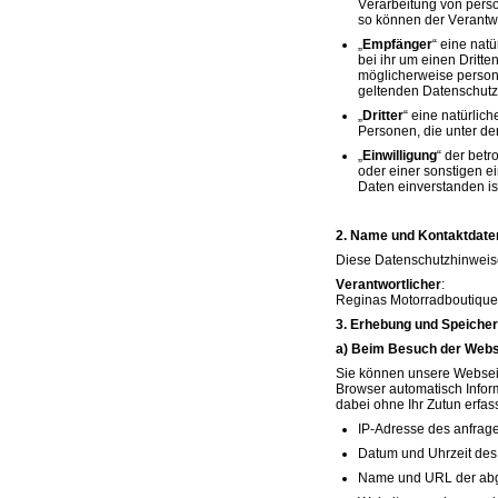
Verarbeitung von perso
so können der Verantw
„
Empfänger
“ eine nat
bei ihr um einen Dritt
möglicherweise persone
geltenden Datenschutz
„
Dritter
“ eine natürlic
Personen, die unter de
„
Einwilligung
“ der bet
oder einer sonstigen e
Daten einverstanden is
2. Name und Kontaktdaten
Diese Datenschutzhinweise
Verantwortlicher
:
Reginas Motorradboutique,
3. Erhebung und Speiche
a) Beim Besuch der Webs
Sie können unsere Webseit
Browser automatisch Infor
dabei ohne Ihr Zutun erfas
IP-Adresse des anfrag
Datum und Uhrzeit des 
Name und URL der abg