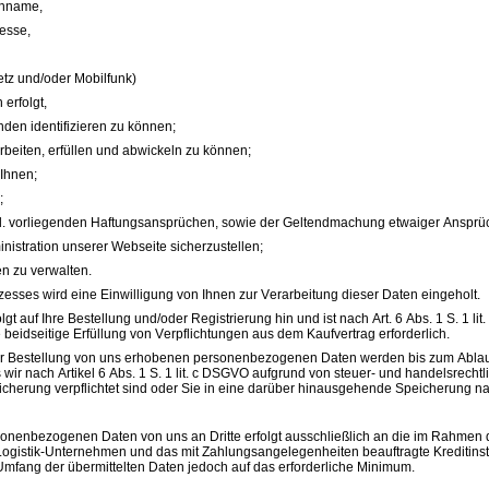
chname,
resse,
tz und/oder Mobilfunk)
erfolgt,
den identifizieren zu können;
rbeiten, erfüllen und abwickeln zu können;
Ihnen;
;
tl. vorliegenden Haftungsansprüchen, sowie der Geltendmachung etwaiger Ansprü
nistration unserer Webseite sicherzustellen;
 zu verwalten.
esses wird eine Einwilligung von Ihnen zur Verarbeitung dieser Daten eingeholt.
lgt auf Ihre Bestellung und/oder Registrierung hin und ist nach Art. 6 Abs. 1 S.
e beidseitige Erfüllung von Verpflichtungen aus dem Kaufvertrag erforderlich.
rer Bestellung von uns erhobenen personenbezogenen Daten werden bis zum Ablau
s wir nach Artikel 6 Abs. 1 S. 1 lit. c DSGVO aufgrund von steuer- und handelsre
cherung verpflichtet sind oder Sie in eine darüber hinausgehende Speicherung nach
onenbezogenen Daten von uns an Dritte erfolgt ausschließlich an die im Rahmen de
 Logistik-Unternehmen und das mit Zahlungsangelegenheiten beauftragte Kreditinst
 Umfang der übermittelten Daten jedoch auf das erforderliche Minimum.