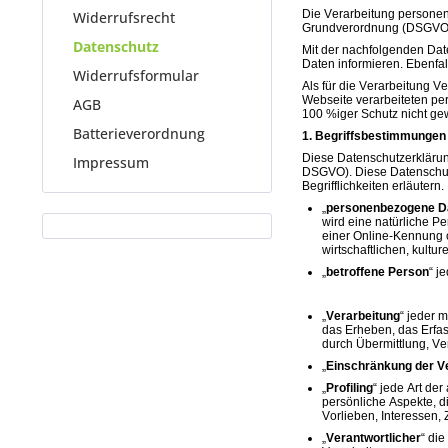
Die Verarbeitung personenb
Widerrufsrecht
Grundverordnung (DSGVO) 
Datenschutz
Mit der nachfolgenden Dat
Daten informieren. Ebenfa
Widerrufsformular
Als für die Verarbeitung 
Webseite verarbeiteten pe
AGB
100 %iger Schutz nicht ge
Batterieverordnung
1. Begriffsbestimmungen
Diese Datenschutzerklärun
Impressum
DSGVO). Diese Datenschutze
Begrifflichkeiten erläute
„
personenbezogene D
wird eine natürliche P
einer Online-Kennung 
wirtschaftlichen, kultur
„
betroffene Person
“ j
„
Verarbeitung
“ jeder 
das Erheben, das Erfa
durch Übermittlung, Ve
„
Einschränkung der V
„
Profiling
“ jede Art de
persönliche Aspekte, d
Vorlieben, Interessen,
„
Verantwortlicher
“ di