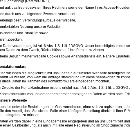
r Zugriff erfolgt (Referrer-URL),
nd ggf. das Betriebssystem Ihres Rechners sowie der Name Ihres Access-Provider
n durch uns zu folgenden Zwecken verarbeitet:
reibungslosen Verbindungsaufbaus der Website,
komfortablen Nutzung unserer Website,
icherheit und -stabilität sowie
tiven Zwecken.
e Datenverarbeitung ist Art. 6 Abs. 1 S. 1 lit. f DSGVO. Unser berechtigtes Interes
en Daten zu dem Zweck, Rückschlüsse auf Ihre Person zu ziehen.
 beim Besuch meiner Website Cookies sowie Analysedienste ein. Nähere Erläuterung
ontaktformulars
ieten wir Ihnen die Möglichkeit, mit uns über ein auf unserer Webseite bereitgestel
 damit wir wissen, von wem die Anfrage stammt und um diese beantworten zu können.
ie diese Daten im Rahmen des Kontaktformulars eingegeben möchten.
wecke der Kontaktaufnahme mit uns erfolgt nach Art. 6 Abs. 1 S. 1 lit. a DSGVO auf 
 Kontaktformulars von uns erhobenen personenbezogenen Daten werden nach Erled
 unsere Webseite
seite entweder Bestellungen als Gast vornehmen, ohne sich zu registrieren, oder 
 Sie den Vorteil, dass Sie sich im Falle einer künftigen Bestellung direkt mit Ihre
neut eingeben zu müssen.
ten werden dabei in eine Eingabemaske eingegeben und an uns übermittelt und g
e einer Gastbestellung, als auch im Falle einer Registrierung im Shop zunächst fo