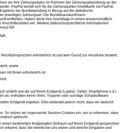
l geben wir Ihre Zahlungsdaten im Rahmen der Zahlungsabwicklung an die
eiter. PayPal behält sich für die Zahlungsarten Kreditkarte via PayPal,
Ergebnis der Bonitätsprüfung in Bezug auf die statistische
r jeweiligen Zahlungsart. Die Bonitätsauskunft kann
unft einfließen, haben diese ihre Grundlage in einem wissenschaftlich
 Anschriftendaten ein. Weitere datenschutzrechtliche Informationen
vacy-full
att.
n Rechtsansprüchen erforderlich ist und kein Grund zur Annahme besteht,
steht, sowie
en mit Ihnen erforderlich ist.
holt.
sch erstellt und die auf Ihrem Endgerät (Laptop, Tablet, Smartphone o.ä.)
 an, enthalten keine Viren, Trojaner oder sonstige Schadsoftware.
tzten Endgerät ergeben. Dies bedeutet jedoch nicht, dass wir dadurch
ten. So setzen wir sogenannte Session-Cookies ein, um zu erkennen, dass
matisch gelöscht.
für einen bestimmten festgelegten Zeitraum auf Ihrem Endgerät gespeichert
ch erkannt, dass Sie bereits bei uns waren und welche Eingaben und