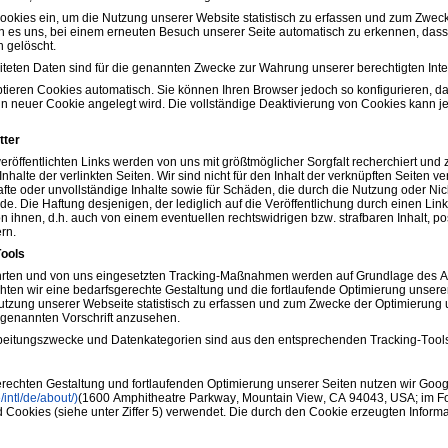
okies ein, um die Nutzung unserer Website statistisch zu erfassen und zum Zweck
 es uns, bei einem erneuten Besuch unserer Seite automatisch zu erkennen, dass 
h gelöscht.
teten Daten sind für die genannten Zwecke zur Wahrung unserer berechtigten Interess
tieren Cookies automatisch. Sie können Ihren Browser jedoch so konfigurieren, d
in neuer Cookie angelegt wird. Die vollständige Deaktivierung von Cookies kann j
tter
eröffentlichten Links werden von uns mit größtmöglicher Sorgfalt recherchiert und
nhalte der verlinkten Seiten. Wir sind nicht für den Inhalt der verknüpften Seiten 
rhafte oder unvollständige Inhalte sowie für Schäden, die durch die Nutzung oder Ni
rde. Die Haftung desjenigen, der lediglich auf die Veröffentlichung durch einen Lin
on ihnen, d.h. auch von einem eventuellen rechtswidrigen bzw. strafbaren Inhalt, p
rn.
Tools
rten und von uns eingesetzten Tracking-Maßnahmen werden auf Grundlage des Art.
n wir eine bedarfsgerechte Gestaltung und die fortlaufende Optimierung unserer 
zung unserer Webseite statistisch zu erfassen und zum Zwecke der Optimierung u
orgenannten Vorschrift anzusehen.
rbeitungszwecke und Datenkategorien sind aus den entsprechenden Tracking-Tool
echten Gestaltung und fortlaufenden Optimierung unserer Seiten nutzen wir Goog
intl/de/about/)
(1600 Amphitheatre Parkway, Mountain View, CA 94043, USA; im 
nd Cookies (siehe unter Ziffer 5) verwendet. Die durch den Cookie erzeugten Infor