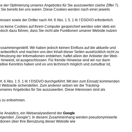
e der Optimierung unseres Angebotes für Sie auszuwerten (siehe Ziffer 7).
Sie bereits bei uns waren. Diese Cookies werden nach einer jeweils
en sowie der Dritter nach Art. 6 Abs. 1 S. 1 lit. f DSGVO erforderlich.
ass keine Cookies auf Ihrem Computer gespeichert werden oder stets ein
edoch dazu führen, dass Sie nicht alle Funktionen unserer Website nutzen
 zusammengestellt. Wir haben jedoch keinen Einfluss auf die aktuelle und
verantwortlich und machen uns den Inhalt dieser Seiten ausdrücklich nicht zu
chtnutzung der Informationen entstehen, haftet allein der Anbieter der Web-
k hinweist, ist ausgeschlossen. Für fremde Hinweise sind wir nur dann
ositive Kenntnis haben und es uns technisch möglich und zumutbar ist,
 6 Abs. 1 S. 1 lit. f DSGVO durchgeführt. Mit den zum Einsatz kommenden
Webseite sicherstellen. Zum anderen setzen wir die Tracking-
nseres Angebotes für Sie auszuwerten. Diese Interessen sind als
s zu entnehmen.
le Analytics, ein Webanalysedienst der
Google
Folgenden „Google“). In diesem Zusammenhang werden pseudonymisierte
mationen über Ihre Benutzung dieser Website wie