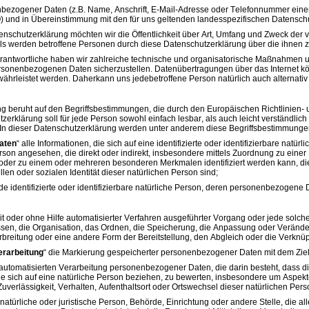
ezogener Daten (z.B. Name, Anschrift, E-Mail-Adresse oder Telefonnummer einer be
und in Übereinstimmung mit den für uns geltenden landesspezifischen Datensc
enschutzerklärung möchten wir die Öffentlichkeit über Art, Umfang und Zweck de
lls werden betroffene Personen durch diese Datenschutzerklärung über die ihnen z
Verantwortliche haben wir zahlreiche technische und organisatorische Maßnahmen 
rsonenbezogenen Daten sicherzustellen. Datenübertragungen über das Internet kön
währleistet werden. Daher
kann uns jede
betroffene Person natürlich auch alternat
g beruht auf den Begriffsbestimmungen, die durch den Europäischen Richtlinien-
rklärung soll für jede Person sowohl einfach lesbar, als auch leicht verständlich
rn. In dieser Datenschutzerklärung werden unter anderem diese Begriffsbestimmung
aten
“ alle Informationen, die sich auf eine identifizierte oder identifizierbare natü
erson angesehen, die direkt oder indirekt, insbesondere mittels Zuordnung zu ei
oder zu einem oder mehreren besonderen Merkmalen identifiziert werden kann, die
ellen oder sozialen Identität dieser natürlichen Person sind;
ede identifizierte oder identifizierbare natürliche Person, deren personenbezogene
mit oder ohne Hilfe automatisierter Verfahren ausgeführter Vorgang oder jede 
ssen, die Organisation, das Ordnen, die Speicherung, die Anpassung oder Veränd
rbreitung oder eine andere Form der Bereitstellung, den Abgleich oder die Verknü
erarbeitung
“ die Markierung gespeicherter personenbezogener Daten mit dem Ziel,
r automatisierten Verarbeitung personenbezogener Daten, die darin besteht, da
ie sich auf eine natürliche Person beziehen, zu bewerten, insbesondere um Aspekte
 Zuverlässigkeit, Verhalten, Aufenthaltsort oder Ortswechsel dieser natürlichen Pe
e natürliche oder juristische Person, Behörde, Einrichtung oder andere Stelle, die 