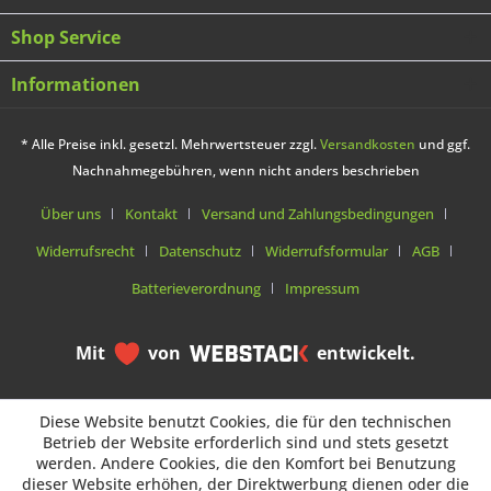
Shop Service
Informationen
* Alle Preise inkl. gesetzl. Mehrwertsteuer zzgl.
Versandkosten
und ggf.
Nachnahmegebühren, wenn nicht anders beschrieben
Über uns
Kontakt
Versand und Zahlungsbedingungen
Widerrufsrecht
Datenschutz
Widerrufsformular
AGB
Batterieverordnung
Impressum
Mit
von
entwickelt.
Diese Website benutzt Cookies, die für den technischen
Diese Website benutzt Cookies, die für den technischen
Betrieb der Website erforderlich sind und stets gesetzt
Betrieb der Website erforderlich sind und stets gesetzt
werden. Andere Cookies, die den Komfort bei Benutzung
werden. Andere Cookies, die den Komfort bei Benutzung
dieser Website erhöhen, der Direktwerbung dienen oder die
dieser Website erhöhen, der Direktwerbung dienen oder die