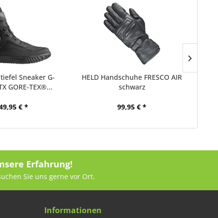
iefel Sneaker G-
HELD Handschuhe FRESCO AIR
TCX
TX GORE-TEX®...
schwarz
49,95 € *
99,95 € *
nsere Erfahrung!
suchen Sie uns gerne vor Ort.
Informationen