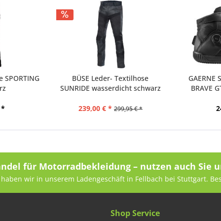
se SPORTING
BÜSE Leder- Textilhose
GAERNE St
rz
SUNRIDE wasserdicht schwarz
BRAVE G
 *
239,00 € *
2
299,95 € *
andel für Motorradbekleidung – nutzen auch Sie u
haben wir in unserem Ladengeschäft in Fellbach bei Stuttgart. Be
Shop Service