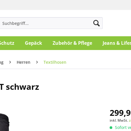
Schutz
Gepäck
Zubehör & Pflege
Jeans & Life
ng
Herren
Textilhosen
T schwarz
299,9
inkl. MwSt.
z
Sofort v