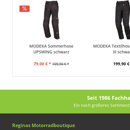
MODEKA Sommerhose
MODEKA Textilho
UPSWING schwarz
III schwa
79,00 € *
199,90 €
109,90 € *
Seit 1986 Fachh
Ein noch größeres Sortiment 
Reginas Motorradboutique