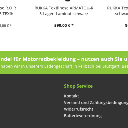
se R.O.R
RUKKA Textilhose ARMATOU-R
RUKKA Tex
E-TEX®
3-Lagen-Laminat schwarz
schwa
599,00 € *
9
9,00 € *
andel für Motorradbekleidung – nutzen auch Sie u
haben wir in unserem Ladengeschäft in Fellbach bei Stuttgart. Be
Shop Service
Kontakt
Versand und Zahlungsbedingun
Widerrufsrecht
Batterieverordnung