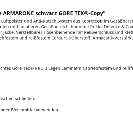
se ARMARONE schwarz GORE TEX®-Copy"
 Luftpolster und Anti-Rutsch System aus Keprotec® im Gesäßbere
n Knien und im oberen Gesäßbereich. Kann mit Rukka Defence & Co
Jacke. Verstellbares Hosenbeinende mit Reißverschluss und Klet
ebfestem und reißfestem Cordura®Oberstoff. Armacor®-Verstärkun
chtes Gore-Tex® PRO 3 Lagen Laminatmit abriebfestem und reißf
aschen schließen.
 oder Bleichmittel verwenden.