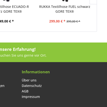
tilhose ECUADO-R
RUKKA Textilhose FUEL schwarz
RU
rz GORE TEX®
GORE TEX®
49,00 € *
299,00 € *
399,00 € *
nsere Erfahrung!
suchen Sie uns gerne vor Ort.
Informationen
Über uns
gen
Datenschutz
AGB
Impressum