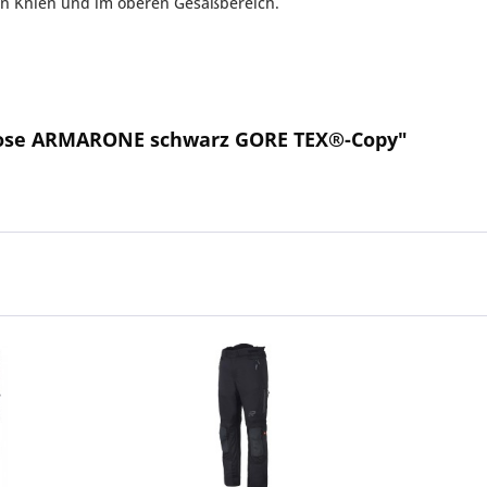
 den Knien und im oberen Gesäßbereich.
hose ARMARONE schwarz GORE TEX®-Copy"