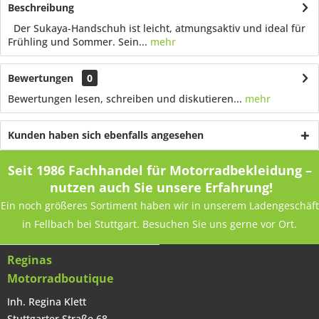
Beschreibung
Der Sukaya-Handschuh ist leicht, atmungsaktiv und ideal für
Frühling und Sommer. Sein...
mehr
Bewertungen
0
Bewertungen lesen, schreiben und diskutieren...
mehr
Kunden haben sich ebenfalls angesehen
Seit 1986 Fachhandel für Motorradbekleidung –
nutzen auch Sie unsere Erfahrung!
Ein noch größeres Sortiment haben wir in unserem Ladengeschäft
in Fellbach bei Stuttgart. Besuchen Sie uns gerne vor Ort.
Reginas
Motorradboutique
Inh. Regina Klett
Stuttgarter Straße 68