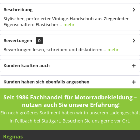
Beschreibung
Stylischer, perforierter Vintage-Handschuh aus Ziegenleder
Eigenschaften: Elastischer...
mehr
Bewertungen
0
Bewertungen lesen, schreiben und diskutieren...
mehr
Kunden kauften auch
Kunden haben sich ebenfalls angesehen
Seit 1986 Fachhandel für Motorradbekleidung –
nutzen auch Sie unsere Erfahrung!
Ein noch größeres Sortiment haben wir in unserem Ladengeschäft
in Fellbach bei Stuttgart. Besuchen Sie uns gerne vor Ort.
Reginas