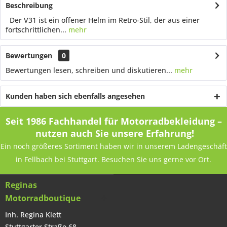
Beschreibung
Der V31 ist ein offener Helm im Retro-Stil, der aus einer
fortschrittlichen...
mehr
Bewertungen
0
Bewertungen lesen, schreiben und diskutieren...
mehr
Kunden haben sich ebenfalls angesehen
Seit 1986 Fachhandel für Motorradbekleidung –
nutzen auch Sie unsere Erfahrung!
Ein noch größeres Sortiment haben wir in unserem Ladengeschäft
in Fellbach bei Stuttgart. Besuchen Sie uns gerne vor Ort.
Reginas
Motorradboutique
Inh. Regina Klett
Stuttgarter Straße 68