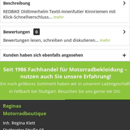
Beschreibung
REDBIKE Oldtimerhelm Textil-Innenfutter Kinnriemen mit
Klick-Schnellverschluss...
mehr
Bewertungen
0
Bewertungen lesen, schreiben und diskutieren...
mehr
Kunden haben sich ebenfalls angesehen
Seit 1986 Fachhandel für Motorradbekleidung –
nutzen auch Sie unsere Erfahrung!
Ein noch größeres Sortiment haben wir in unserem Ladengeschäft
in Fellbach bei Stuttgart. Besuchen Sie uns gerne vor Ort.
Reginas
Motorradboutique
Inh. Regina Klett
Stuttgarter Straße 68