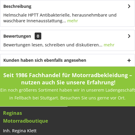
Beschreibung
Helmschale HPTT Antibakterielle, herausnehmbare und
waschbare Innenausstattung...
mehr
Bewertungen
0
Bewertungen lesen, schreiben und diskutieren...
mehr
Kunden haben sich ebenfalls angesehen
Seit 1986 Fachhandel für Motorradbekleidung –
nutzen auch Sie unsere Erfahrung!
Ein noch größeres Sortiment haben wir in unserem Ladengeschäft
in Fellbach bei Stuttgart. Besuchen Sie uns gerne vor Ort.
Reginas
Motorradboutique
Inh. Regina Klett