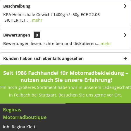
Beschreibung
KPA Helmschale Gewicht 1400g +/- 50g ECE 22.06
SICHERHEIT...
mehr
Bewertungen
0
Bewertungen lesen, schreiben und diskutieren...
mehr
Kunden haben sich ebenfalls angesehen
Seit 1986 Fachhandel für Motorradbekleidung –
nutzen auch Sie unsere Erfahrung!
Ein noch größeres Sortiment haben wir in unserem Ladengeschäft
in Fellbach bei Stuttgart. Besuchen Sie uns gerne vor Ort.
Reginas
Motorradboutique
Inh. Regina Klett