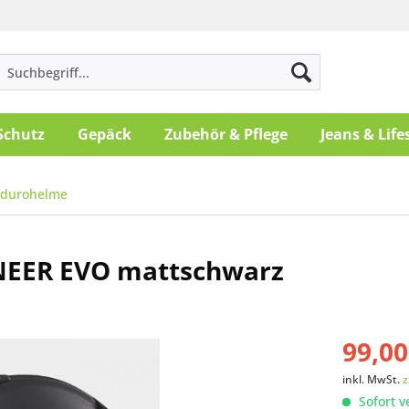
Schutz
Gepäck
Zubehör & Pflege
Jeans & Life
ndurohelme
NEER EVO mattschwarz
99,00
inkl. MwSt.
z
Sofort v