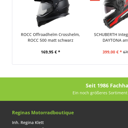
ROCC Offroadhelm Crosshelm,
SCHUBERTH Integ
ROCC 500 matt schwarz
DAYTONA ant
169,95 € *
399,00 € *
67
Seit 1986 Fachh
Ein noch größeres Sortiment 
Reginas Motorradboutique
Inh. Regina Klett