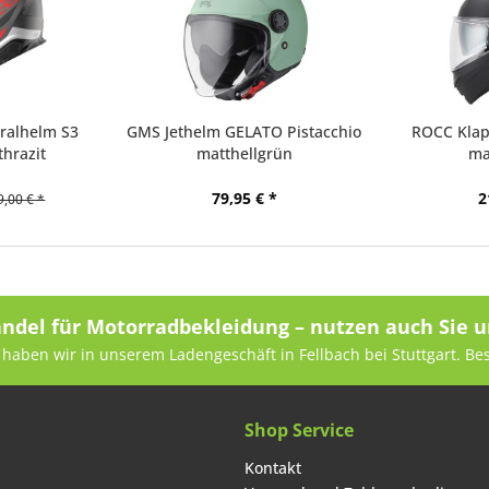
ralhelm S3
GMS Jethelm GELATO Pistacchio
ROCC Klap
hrazit
matthellgrün
ma
79,95 € *
2
9,00 € *
andel für Motorradbekleidung – nutzen auch Sie u
haben wir in unserem Ladengeschäft in Fellbach bei Stuttgart. Be
Shop Service
Kontakt