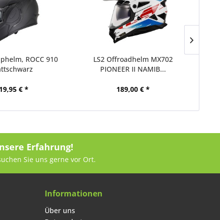
phelm, ROCC 910
LS2 Offroadhelm MX702
HJC 
ttschwarz
PIONEER II NAMIB...
19,95 € *
189,00 € *
nsere Erfahrung!
suchen Sie uns gerne vor Ort.
Informationen
Über uns