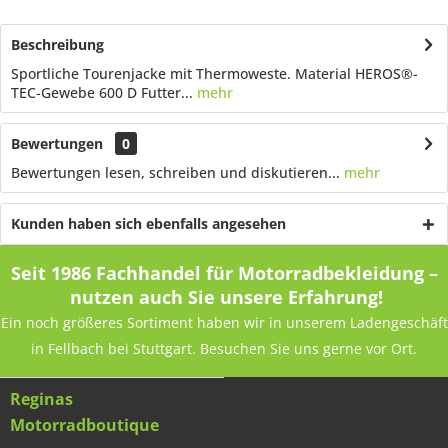
Beschreibung
Sportliche Tourenjacke mit Thermoweste. Material HEROS®-
TEC-Gewebe 600 D Futter...
mehr
Bewertungen
0
Bewertungen lesen, schreiben und diskutieren...
mehr
Kunden haben sich ebenfalls angesehen
Seit 1986 Fachhandel für Motorradbekleidung –
nutzen auch Sie unsere Erfahrung!
Ein noch größeres Sortiment haben wir in unserem Ladengeschäft
in Fellbach bei Stuttgart. Besuchen Sie uns gerne vor Ort.
Reginas
Motorradboutique