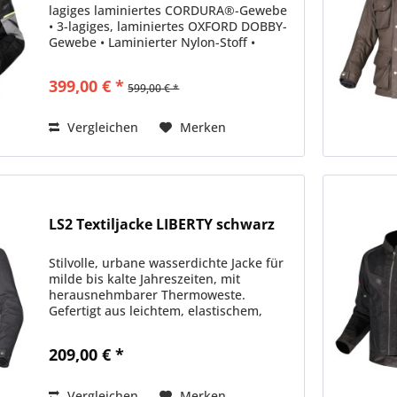
lagiges laminiertes CORDURA®-Gewebe
• 3-lagiges, laminiertes OXFORD DOBBY-
Gewebe • Laminierter Nylon-Stoff •
Stretchmaterial • Isolierung:
herausnehmbares Thermofutter •
399,00 € *
599,00 € *
Wasserdichtigkeit: 21000 mm...
Vergleichen
Merken
LS2 Textiljacke LIBERTY schwarz
Stilvolle, urbane wasserdichte Jacke für
milde bis kalte Jahreszeiten, mit
herausnehmbarer Thermoweste.
Gefertigt aus leichtem, elastischem,
wachsbeschichtetem Stoff, bietet sie
Komfort und einen modernen Look.
209,00 € *
MATERIALIEN & STOFFE •...
Vergleichen
Merken