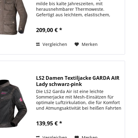
milde bis kalte Jahreszeiten, mit
herausnehmbarer Thermoweste.
Gefertigt aus leichtem, elastischem,
wachsbeschichtetem Stoff, bietet sie
Komfort und einen modernen Look.
209,00 € *
MATERIALIEN & STOFFE •...
Vergleichen
Merken
LS2 Damen Textiljacke GARDA AIR
Lady schwarz-pink
Die LS2 Garda Air ist eine leichte
Sommerjacke mit Mesh-Einsätzen für
optimale Luftzirkulation, die für Komfort
und Atmungsaktivität bei heißen Fahrten
sorgt. Perfekt für Sommerabenteuer.
MATERIALIEN & STOFFE • Außenhülle:...
139,95 € *
Vergleichen
Merken