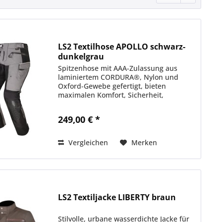
LS2 Textilhose APOLLO schwarz-
dunkelgrau
Spitzenhose mit AAA-Zulassung aus
laminiertem CORDURA®, Nylon und
Oxford-Gewebe gefertigt, bieten
maximalen Komfort, Sicherheit,
Atmungsaktivität und Wasserdichtigkeit.
Der perfekte Begleiter für alle Ihre
249,00 € *
Abenteuer. MATERIALIEN & STOFFE...
Vergleichen
Merken
LS2 Textiljacke LIBERTY braun
Stilvolle, urbane wasserdichte Jacke für