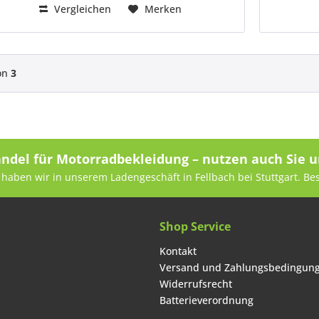
Vergleichen
Merken
on
3
andel für Motorradbekleidung – nutzen auch Sie u
haben wir in unserem Ladengeschäft in Fellbach bei Stuttgart. Be
Shop Service
Kontakt
Versand und Zahlungsbedingun
Widerrufsrecht
Batterieverordnung