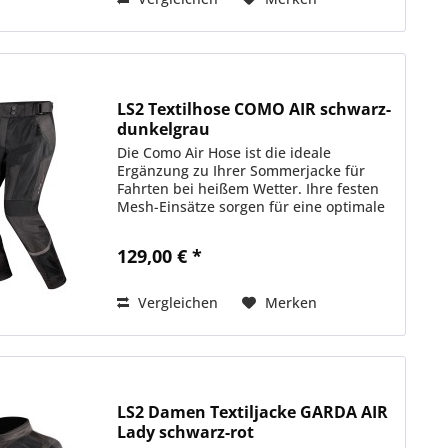
LS2 Textilhose COMO AIR schwarz-
dunkelgrau
Die Como Air Hose ist die ideale
Ergänzung zu Ihrer Sommerjacke für
Fahrten bei heißem Wetter. Ihre festen
Mesh-Einsätze sorgen für eine optimale
Luftzirkulation, damit Sie bei steigenden
Temperaturen kühl und geschützt
129,00 € *
bleiben....
Vergleichen
Merken
LS2 Damen Textiljacke GARDA AIR
Lady schwarz-rot