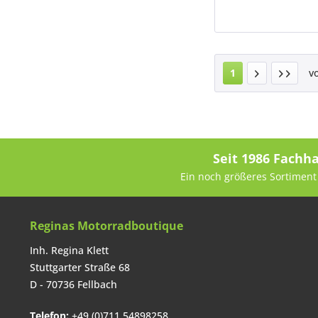
1
v
Seit 1986 Fachh
Ein noch größeres Sortiment 
Reginas Motorradboutique
Inh. Regina Klett
Stuttgarter Straße 68
D - 70736 Fellbach
Telefon:
+49 (0)711 54898258