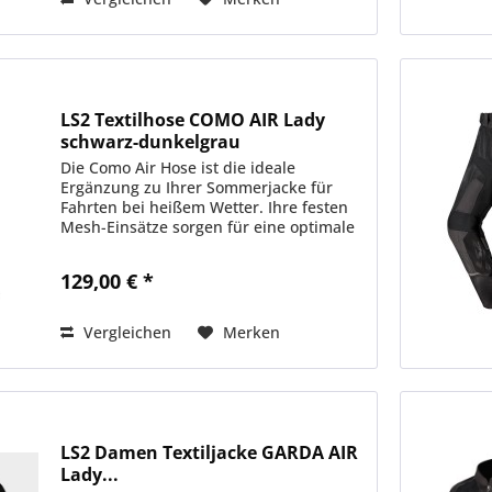
LS2 Textilhose COMO AIR Lady
schwarz-dunkelgrau
Die Como Air Hose ist die ideale
Ergänzung zu Ihrer Sommerjacke für
Fahrten bei heißem Wetter. Ihre festen
Mesh-Einsätze sorgen für eine optimale
Luftzirkulation, damit Sie bei steigenden
Temperaturen kühl und geschützt
129,00 € *
bleiben....
Vergleichen
Merken
LS2 Damen Textiljacke GARDA AIR
Lady...