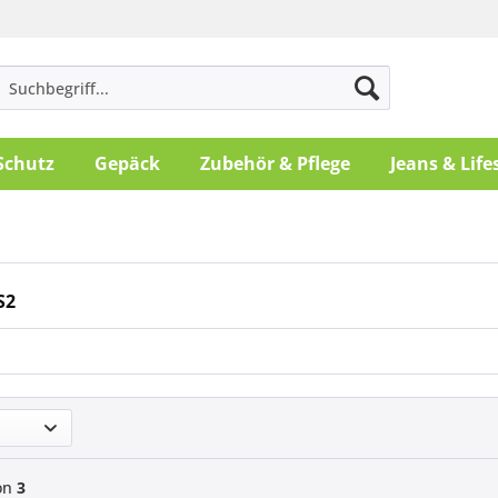
Schutz
Gepäck
Zubehör & Pflege
Jeans & Life
S2
on
3