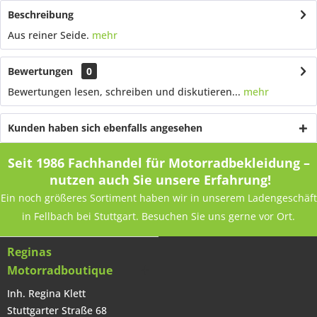
Beschreibung
Aus reiner Seide.
mehr
Bewertungen
0
Bewertungen lesen, schreiben und diskutieren...
mehr
Kunden haben sich ebenfalls angesehen
Seit 1986 Fachhandel für Motorradbekleidung –
nutzen auch Sie unsere Erfahrung!
Ein noch größeres Sortiment haben wir in unserem Ladengeschäft
in Fellbach bei Stuttgart. Besuchen Sie uns gerne vor Ort.
Reginas
Motorradboutique
Inh. Regina Klett
Stuttgarter Straße 68