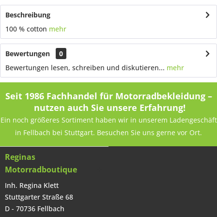
Beschreibung
100 % cotton
mehr
Bewertungen
0
Bewertungen lesen, schreiben und diskutieren...
mehr
Seit 1986 Fachhandel für Motorradbekleidung –
nutzen auch Sie unsere Erfahrung!
Ein noch größeres Sortiment haben wir in unserem Ladengeschäft
in Fellbach bei Stuttgart. Besuchen Sie uns gerne vor Ort.
Reginas
Motorradboutique
Inh. Regina Klett
Stuttgarter Straße 68
D - 70736 Fellbach