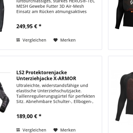
luftdurchlässiges, starkes HEROS®-TEC
MESH Gewebe Futter 3D Air-Mesh
Einsatz am Rücken atmungsaktives
Netzfutter Komfort/Ausstattung 1
Außentasche Rückentasche
249,95 € *
Daumenschlaufe luftdurchlässige Mesh-
Einsätze an...
Vergleichen
Merken
LS2 Protektorenjacke
Unterziehjacke X-ARMOR
Ultraleichte, widerstandsfähige und
elastische Unterziehschutzjacke.
Taillenregulierungsgürtel für perfekten
Sitz. Abnehmbare Schulter-, Ellbogen-,
Rücken- und Brusprotektoren für
maximale Sicherheit. MATERIALIEN &
189,00 € *
STOFFE •...
Vergleichen
Merken