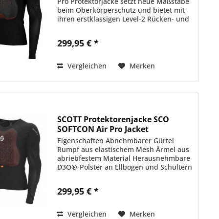
Pro Protektorjacke setzt neue Maßstäbe
beim Oberkörperschutz und bietet mit
ihren erstklassigen Level-2 Rücken- und
Brustprotektoren maximale Sicherheit.
Die revolutionär weiche, belüftete...
299,95 € *
Vergleichen
Merken
SCOTT Protektorenjacke SCO
SOFTCON Air Pro Jacket
Eigenschaften Abnehmbarer Gürtel
Rumpf aus elastischem Mesh Ärmel aus
abriebfestem Material Herausnehmbare
D3O®-Polster an Ellbogen und Schultern
Durchgehender, einrastender
Reißverschluss Belüftete, weiche und
299,95 € *
schützende SCOTT...
Vergleichen
Merken