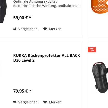
Optimale Atmungsaktivität
Bakteriostatische Wirkung, antibakteriell
und geruchsneutralisierend
Temperaturregulierend, kühlt im
59,00 € *
Sommer, wärmt im Winter Sicherheit...
Vergleichen
Merken
RUKKA Rückenprotektor ALL BACK
D30 Level 2
79,95 € *
Vergleichen
Merken