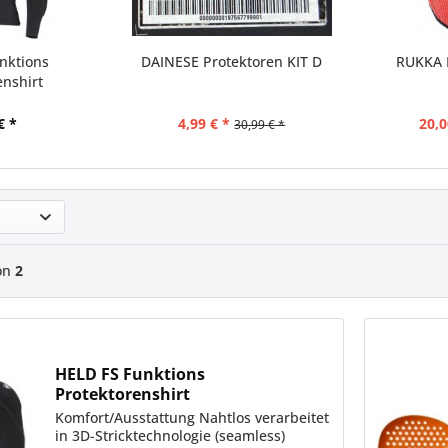
nktions
DAINESE Protektoren KIT D
RUKKA 
enshirt
€ *
4,99 € *
20,0
30,99 € *
on
2
HELD FS Funktions
Protektorenshirt
Komfort/Ausstattung Nahtlos verarbeitet
in 3D-Stricktechnologie (seamless)