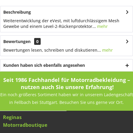
Beschreibung
Weiterentwicklung der eVest, mit luftdurchlässigem Mesh
Gewebe und einem Level-2-Rückenprotektor...
mehr
Bewertungen
0
Bewertungen lesen, schreiben und diskutieren...
mehr
Kunden haben sich ebenfalls angesehen
Seit 1986 Fachhandel für Motorradbekleidung –
nutzen auch Sie unsere Erfahrung!
Ein noch größeres Sortiment haben wir in unserem Ladengeschäft
in Fellbach bei Stuttgart. Besuchen Sie uns gerne vor Ort.
Reginas
Motorradboutique