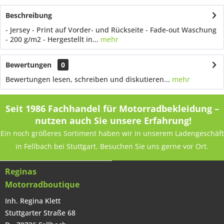
Beschreibung
- Jersey - Print auf Vorder- und Rückseite - Fade-out Waschung
- 200 g/m2 - Hergestellt in...
mehr
Bewertungen
0
Bewertungen lesen, schreiben und diskutieren...
mehr
Seit 1986 Fachhandel für Motorradbekleidung –
nutzen auch Sie unsere Erfahrung!
Ein noch größeres Sortiment haben wir in unserem Ladengeschäft
in Fellbach bei Stuttgart. Besuchen Sie uns gerne vor Ort.
Reginas
Motorradboutique
Inh. Regina Klett
Stuttgarter Straße 68