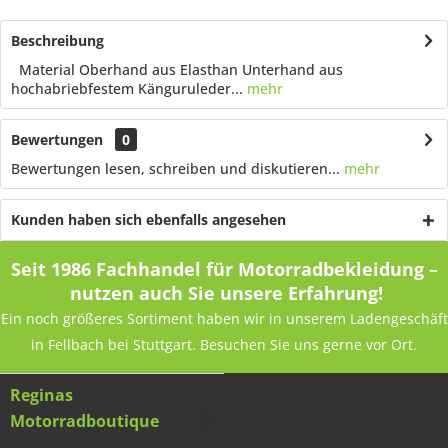
Beschreibung
Material Oberhand aus Elasthan Unterhand aus
hochabriebfestem Känguruleder...
mehr
Bewertungen
0
Bewertungen lesen, schreiben und diskutieren...
mehr
Kunden haben sich ebenfalls angesehen
Seit 1986 Fachhandel für Motorradbekleidung –
nutzen auch Sie unsere Erfahrung!
Ein noch größeres Sortiment haben wir in unserem Ladengeschäft
in Fellbach bei Stuttgart. Besuchen Sie uns gerne vor Ort.
Reginas
Motorradboutique