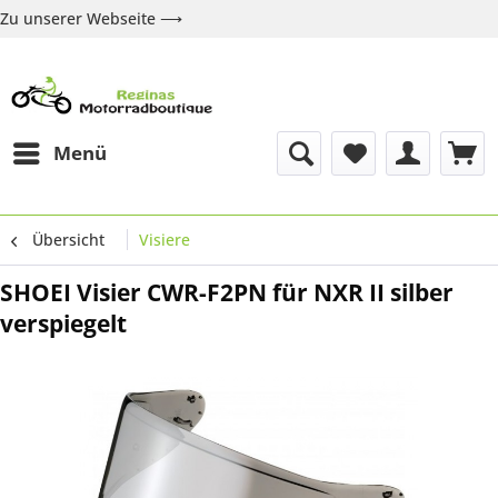
Zu unserer Webseite ⟶
Zur Webseite
Über uns
Marken
Shop
Kontakt
Menü
Übersicht
Visiere
SHOEI Visier CWR-F2PN für NXR II silber
verspiegelt