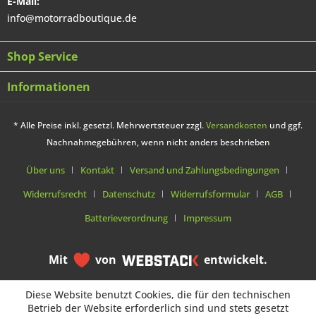
E-Mail:
info@motorradboutique.de
Shop Service
Informationen
* Alle Preise inkl. gesetzl. Mehrwertsteuer zzgl.
Versandkosten
und ggf.
Nachnahmegebühren, wenn nicht anders beschrieben
Über uns
Kontakt
Versand und Zahlungsbedingungen
Widerrufsrecht
Datenschutz
Widerrufsformular
AGB
Batterieverordnung
Impressum
Mit
von
entwickelt.
Diese Website benutzt Cookies, die für den technischen
Diese Website benutzt Cookies, die für den technischen
Betrieb der Website erforderlich sind und stets gesetzt
Betrieb der Website erforderlich sind und stets gesetzt