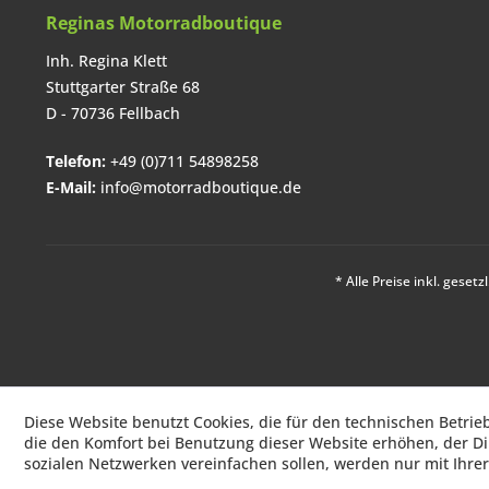
Reginas Motorradboutique
Inh. Regina Klett
Stuttgarter Straße 68
D - 70736 Fellbach
Telefon:
+49 (0)711 54898258
E-Mail:
info@motorradboutique.de
* Alle Preise inkl. geset
Diese Website benutzt Cookies, die für den technischen Betrie
Diese Website benutzt Cookies, die für den technischen Betrie
die den Komfort bei Benutzung dieser Website erhöhen, der D
die den Komfort bei Benutzung dieser Website erhöhen, der D
sozialen Netzwerken vereinfachen sollen, werden nur mit Ihre
sozialen Netzwerken vereinfachen sollen, werden nur mit Ihre