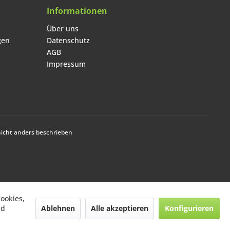
Informationen
Über uns
gen
Datenschutz
AGB
Impressum
cht anders beschrieben
ookies,
ookies,
Ablehnen
Ablehnen
Alle akzeptieren
Alle akzeptieren
Konfigurieren
Konfigurieren
nd
nd