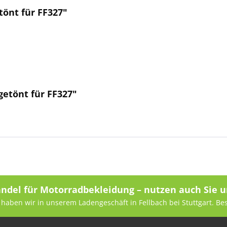
tönt für FF327"
getönt für FF327"
andel für Motorradbekleidung – nutzen auch Sie u
haben wir in unserem Ladengeschäft in Fellbach bei Stuttgart. Be