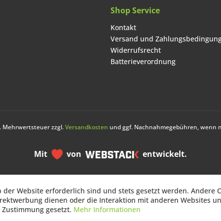
Shop Service
Kontakt
Versand und Zahlungsbedingun
Widerrufsrecht
Batterieverordnung
zl. Mehrwertsteuer zzgl.
Versandkosten
und ggf. Nachnahmegebühren, wenn ni
Mit
von
entwickelt.
b der Website erforderlich sind und stets gesetzt werden. Andere C
b der Website erforderlich sind und stets gesetzt werden. Andere C
irektwerbung dienen oder die Interaktion mit anderen Websites u
irektwerbung dienen oder die Interaktion mit anderen Websites u
r Zustimmung gesetzt.
r Zustimmung gesetzt.
Mehr Informationen
Mehr Informationen