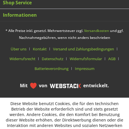
Shop Service
Informationen
* Alle Preise inkl. gesetzl. Mehrwertsteuer zzgl.
Versandkosten
und ggf.
Nachnahmegebühren, wenn nicht anders beschrieben
Über uns
Kontakt
Versand und Zahlungsbedingungen
Widerrufsrecht
Datenschutz
Widerrufsformular
AGB
Batterieverordnung
Impressum
Mit
von
entwickelt.
Diese Website benutzt Cookies, die für den technischen
Diese Website benutzt Cookies, die für den technischen
Betrieb der Website erforderlich sind und stets gesetzt
Betrieb der Website erforderlich sind und stets gesetzt
werden. Andere Cookies, die den Komfort bei Benutzung
werden. Andere Cookies, die den Komfort bei Benutzung
dieser Website erhöhen, der Direktwerbung dienen oder die
dieser Website erhöhen, der Direktwerbung dienen oder die
Interaktion mit anderen Websites und sozialen Netzwerken
Interaktion mit anderen Websites und sozialen Netzwerken