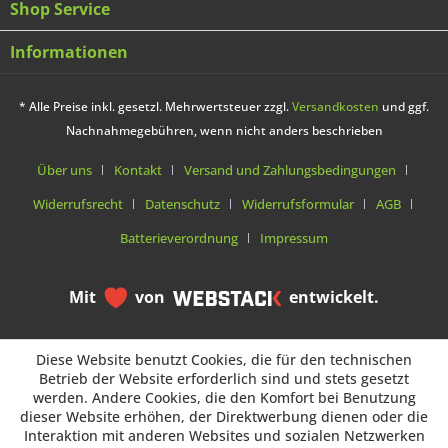
Shop Service
Informationen
* Alle Preise inkl. gesetzl. Mehrwertsteuer zzgl.
Versandkosten
und ggf.
Nachnahmegebühren, wenn nicht anders beschrieben
Über uns
Kontakt
Versand und Zahlungsbedingungen
Widerrufsrecht
Datenschutz
Widerrufsformular
AGB
Batterieverordnung
Impressum
Mit
von
entwickelt.
Diese Website benutzt Cookies, die für den technischen
Diese Website benutzt Cookies, die für den technischen
Betrieb der Website erforderlich sind und stets gesetzt
Betrieb der Website erforderlich sind und stets gesetzt
werden. Andere Cookies, die den Komfort bei Benutzung
werden. Andere Cookies, die den Komfort bei Benutzung
dieser Website erhöhen, der Direktwerbung dienen oder die
dieser Website erhöhen, der Direktwerbung dienen oder die
Interaktion mit anderen Websites und sozialen Netzwerken
Interaktion mit anderen Websites und sozialen Netzwerken