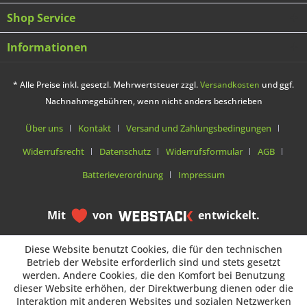
Shop Service
Informationen
* Alle Preise inkl. gesetzl. Mehrwertsteuer zzgl.
Versandkosten
und ggf.
Nachnahmegebühren, wenn nicht anders beschrieben
Über uns
Kontakt
Versand und Zahlungsbedingungen
Widerrufsrecht
Datenschutz
Widerrufsformular
AGB
Batterieverordnung
Impressum
Mit
von
entwickelt.
Diese Website benutzt Cookies, die für den technischen
Diese Website benutzt Cookies, die für den technischen
Betrieb der Website erforderlich sind und stets gesetzt
Betrieb der Website erforderlich sind und stets gesetzt
werden. Andere Cookies, die den Komfort bei Benutzung
werden. Andere Cookies, die den Komfort bei Benutzung
dieser Website erhöhen, der Direktwerbung dienen oder die
dieser Website erhöhen, der Direktwerbung dienen oder die
Interaktion mit anderen Websites und sozialen Netzwerken
Interaktion mit anderen Websites und sozialen Netzwerken