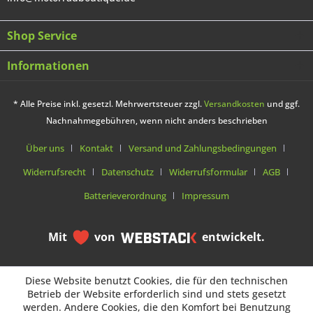
Shop Service
Informationen
* Alle Preise inkl. gesetzl. Mehrwertsteuer zzgl.
Versandkosten
und ggf.
Nachnahmegebühren, wenn nicht anders beschrieben
Über uns
Kontakt
Versand und Zahlungsbedingungen
Widerrufsrecht
Datenschutz
Widerrufsformular
AGB
Batterieverordnung
Impressum
Mit
von
entwickelt.
Diese Website benutzt Cookies, die für den technischen
Diese Website benutzt Cookies, die für den technischen
Betrieb der Website erforderlich sind und stets gesetzt
Betrieb der Website erforderlich sind und stets gesetzt
werden. Andere Cookies, die den Komfort bei Benutzung
werden. Andere Cookies, die den Komfort bei Benutzung