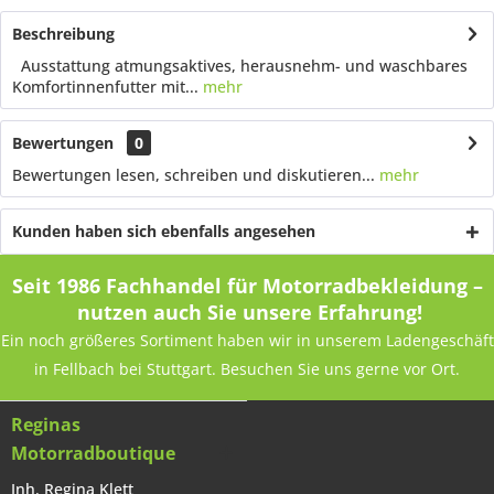
Beschreibung
Ausstattung atmungsaktives, herausnehm- und waschbares
Komfortinnenfutter mit...
mehr
Bewertungen
0
Bewertungen lesen, schreiben und diskutieren...
mehr
Kunden haben sich ebenfalls angesehen
Seit 1986 Fachhandel für Motorradbekleidung –
nutzen auch Sie unsere Erfahrung!
Ein noch größeres Sortiment haben wir in unserem Ladengeschäft
in Fellbach bei Stuttgart. Besuchen Sie uns gerne vor Ort.
Reginas
Motorradboutique
Inh. Regina Klett