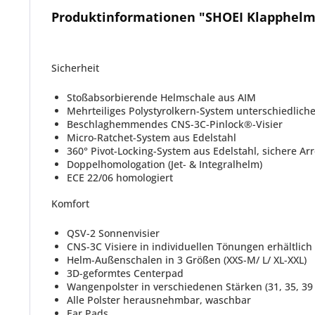
Produktinformationen "SHOEI Klapphelm
Sicherheit
Stoßabsorbierende Helmschale aus AIM
Mehrteiliges Polystyrolkern-System unterschiedlic
Beschlaghemmendes CNS-3C-Pinlock®-Visier
Micro-Ratchet-System aus Edelstahl
360° Pivot-Locking-System aus Edelstahl, sichere Arr
Doppelhomologation (Jet- & Integralhelm)
ECE 22/06 homologiert
Komfort
QSV-2 Sonnenvisier
CNS-3C Visiere in individuellen Tönungen erhältlich
Helm-Außenschalen in 3 Größen (XXS-M/ L/ XL-XXL)
3D-geformtes Centerpad
Wangenpolster in verschiedenen Stärken (31, 35, 3
Alle Polster herausnehmbar, waschbar
Ear Pads