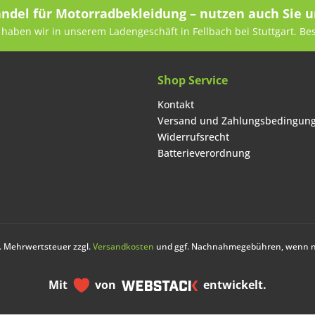
andel für Motorradbekleidung – nutzen auch Sie u
haben wir in unserem Ladengeschäft in Fellbach bei Stuttgart. Be
Shop Service
Kontakt
Versand und Zahlungsbedingun
Widerrufsrecht
Batterieverordnung
zl. Mehrwertsteuer zzgl.
Versandkosten
und ggf. Nachnahmegebühren, wenn ni
Mit
von
entwickelt.