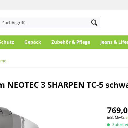
Schutz
Gepäck
Zubehör & Pflege
Jeans & Life
lme
m NEOTEC 3 SHARPEN TC-5 schwa
769,0
inkl. MwSt.
z
Sofort v