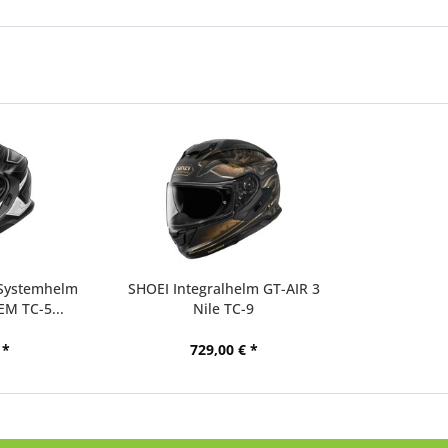
Systemhelm
SHOEI Integralhelm GT-AIR 3
M TC-5...
Nile TC-9
 *
729,00 € *