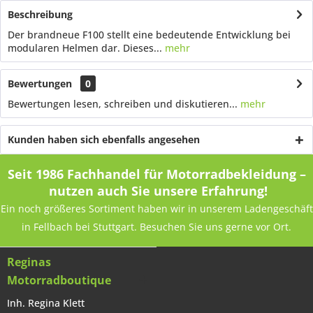
Beschreibung
Der brandneue F100 stellt eine bedeutende Entwicklung bei
modularen Helmen dar. Dieses...
mehr
Bewertungen
0
Bewertungen lesen, schreiben und diskutieren...
mehr
Kunden haben sich ebenfalls angesehen
Seit 1986 Fachhandel für Motorradbekleidung –
nutzen auch Sie unsere Erfahrung!
Ein noch größeres Sortiment haben wir in unserem Ladengeschäft
in Fellbach bei Stuttgart. Besuchen Sie uns gerne vor Ort.
Reginas
Motorradboutique
Inh. Regina Klett