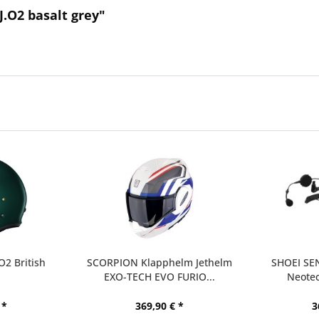
.O2 basalt grey"
O2 British
SCORPION Klapphelm Jethelm
SHOEI SE
EXO-TECH EVO FURIO...
Neotec 
 *
369,90 € *
3