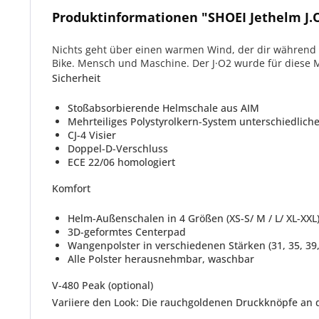
Produktinformationen "SHOEI Jethelm J.O
Nichts geht über einen warmen Wind, der dir während e
Bike. Mensch und Maschine. Der J·O2 wurde für diese Mo
Sicherheit
Stoßabsorbierende Helmschale aus AIM
Mehrteiliges Polystyrolkern-System unterschiedlic
CJ-4 Visier
Doppel-D-Verschluss
ECE 22/06 homologiert
Komfort
Helm-Außenschalen in 4 Größen (XS-S/ M / L/ XL-XXL
3D-geformtes Centerpad
Wangenpolster in verschiedenen Stärken (31, 35, 39
Alle Polster herausnehmbar, waschbar
V-480 Peak (optional)
Variiere den Look: Die rauchgoldenen Druckknöpfe an de