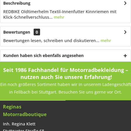
Beschreibung
REDBIKE Oldtimerhelm Textil-Innenfutter Kinnriemen mit
Klick-Schnellverschluss...
mehr
Bewertungen
0
Bewertungen lesen, schreiben und diskutieren...
mehr
Kunden haben sich ebenfalls angesehen
Seit 1986 Fachhandel für Motorradbekleidung –
nutzen auch Sie unsere Erfahrung!
Ein noch größeres Sortiment haben wir in unserem Ladengeschäft
in Fellbach bei Stuttgart. Besuchen Sie uns gerne vor Ort.
Reginas
Motorradboutique
Inh. Regina Klett
Stuttgarter Straße 68