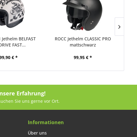
 Jethelm BELFAST
ROCC Jethelm CLASSIC PRO
LS
RIVE FAST...
mattschwarz
99,90 € *
99,95 € *
nsere Erfahrung!
suchen Sie uns gerne vor Ort.
Informationen
Über uns