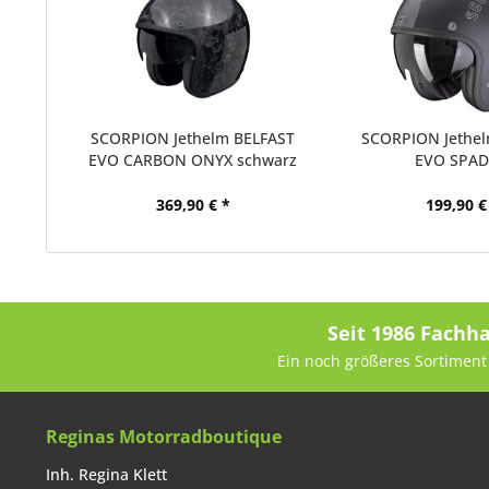
SCORPION Jethelm BELFAST
SCORPION Jethel
EVO CARBON ONYX schwarz
EVO SPADE
369,90 € *
199,90 €
Seit 1986 Fachh
Ein noch größeres Sortiment 
Reginas Motorradboutique
Inh. Regina Klett