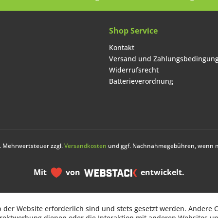
Shop Service
Kontakt
Versand und Zahlungsbedingun
Widerrufsrecht
Batterieverordnung
zl. Mehrwertsteuer zzgl.
Versandkosten
und ggf. Nachnahmegebühren, wenn ni
Mit
von
entwickelt.
b der Website erforderlich sind und stets gesetzt werden. Andere C
b der Website erforderlich sind und stets gesetzt werden. Andere C
irektwerbung dienen oder die Interaktion mit anderen Websites u
irektwerbung dienen oder die Interaktion mit anderen Websites u