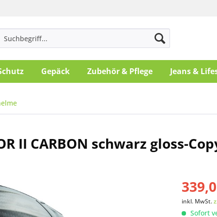
Schutz
Gepäck
Zubehör & Pflege
Jeans & Life
helme
OR II CARBON schwarz gloss-Cop
339,0
inkl. MwSt.
z
Sofort v