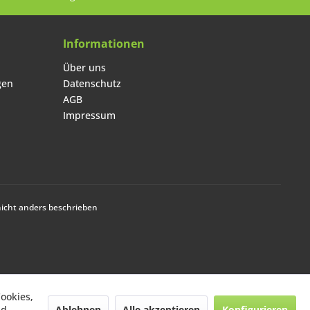
Informationen
Über uns
gen
Datenschutz
AGB
Impressum
cht anders beschrieben
ookies,
ookies,
Ablehnen
Ablehnen
Alle akzeptieren
Alle akzeptieren
Konfigurieren
Konfigurieren
nd
nd