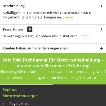
Beschreibung
Auffällige 3in1 Tourenjacke mit viel Taschenraum 500 D
Polyamid Hitena® Verstärkungen an...
mehr
Bewertungen
0
Bewertungen lesen, schreiben und diskutieren...
mehr
Kunden haben sich ebenfalls angesehen
Seit 1986 Fachhandel für Motorradbekleidung –
nutzen auch Sie unsere Erfahrung!
Ein noch größeres Sortiment haben wir in unserem Ladengeschäft
in Fellbach bei Stuttgart. Besuchen Sie uns gerne vor Ort.
Reginas
Motorradboutique
Inh. Regina Klett