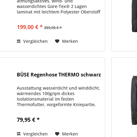
atmungsaktives, wind- und
wasserdichtes Gore-Tex® 2 Lagen
laminat mit leichtem Polyester Oberstoff
Abriebfeste 500D CORDURA®
Verstärkungen an Knien und Beinenden
199,00 € *
359,95 € *
Verstellbarkeit und Paßform Langer
Rundum...
Vergleichen
Merken
BÜSE Regenhose THERMO schwarz
Ausstattung wasserdicht und winddicht,
wärmendes 100g/qm dickes
Isolationsmaterial im festen
Thermofutter, vorgeformte Kniepartie,
weitenverstellbar an den
Beinabschlüssen, extra lange
79,95 € *
Reißverschlüsse an den Waden,
elastischer Hosenbund,...
Vergleichen
Merken