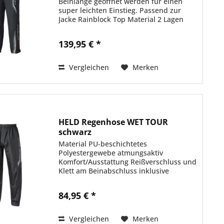
Beinlänge geöffnet werden für einen
super leichten Einstieg. Passend zur
Jacke Rainblock Top Material 2 Lagen
Material 100% Polyester atmungsaktiv
Komfort/Ausstattung wasserdichter
139,95 € *
Reißverschluss auf...
Vergleichen
Merken
HELD Regenhose WET TOUR
schwarz
Material PU-beschichtetes
Polyestergewebe atmungsaktiv
Komfort/Ausstattung Reißverschluss und
Klett am Beinabschluss inklusive
Packtasche Sicherheit Reflex-Einsätze
84,95 € *
Vergleichen
Merken