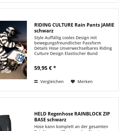
RIDING CULTURE Rain Pants JAMIE
schwarz
Style Auffällig cooles Design mit
bewegungsfreundlicher Passform
Details Hose Unverwechselbares Riding
Culture Design Elastischer Bund
Weitenregulierung am unteren
Hosenbein Hitzschutz auf beiden Bein-
59,95 € *
Innenseiten getapte Nähte Sehr...
Vergleichen
Merken
HELD Regenhose RAINBLOCK ZIP
BASE schwarz
Hose kann komplett an der gesamten