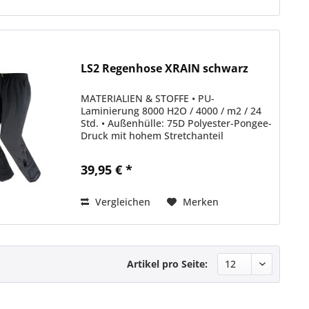
LS2 Regenhose XRAIN schwarz
MATERIALIEN & STOFFE • PU-
Laminierung 8000 H2O / 4000 / m2 / 24
Std. • Außenhülle: 75D Polyester-Pongee-
Druck mit hohem Stretchanteil
AUSSTATTUNG • Wasserdichtes,
dehnbares Material • Elastischer
39,95 € *
Taillenbund für perfekte Passform •...
Vergleichen
Merken
Artikel pro Seite: