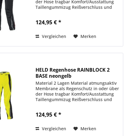
der Hose tragbar Komfort/Ausstattung
Taillengummizug Reißverschluss und
Klett am Beinabschluss hitzefestes
Spezialgewebe an der Wadeninnenseite
124,95 € *
gegen...
Vergleichen
Merken
HELD Regenhose RAINBLOCK 2
BASE neongelb
Material 2 Lagen Material atmungsaktiv
Membrane als Regenschutz in oder über
der Hose tragbar Komfort/Ausstattung
Taillengummizug Reißverschluss und
Klett am Beinabschluss hitzefestes
Spezialgewebe an der Wadeninnenseite
124,95 € *
gegen...
Vergleichen
Merken