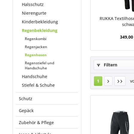
Halsschutz
Nierengurte
RUKKA Textilhos
Kinderbekleidung
schwa
Regenbekleidung
349,00
Regenkombi
Regenjacken
Regenhosen
Regenstiefel und
Filtern
Handschuhe
Handschuhe
1
v
Stiefel & Schuhe
Schutz
Gepäck
Zubehör & Pflege