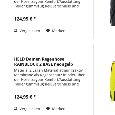
der Hose tragbar Komfort/Ausstattung
Taillengummizug Reißverschluss und
Klett am Beinabschluss hitzefestes
Spezialgewebe an der Wadeninnenseite
124,95 € *
gegen...
Vergleichen
Merken
HELD Damen Regenhose
RAINBLOCK 2 BASE neongelb
Material 2 Lagen Material atmungsaktiv
Membrane als Regenschutz in oder über
der Hose tragbar Komfort/Ausstattung
Taillengummizug Reißverschluss und
Klett am Beinabschluss hitzefestes
Spezialgewebe an der Wadeninnenseite
124,95 € *
gegen...
Vergleichen
Merken