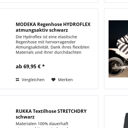
MODEKA Regenhose HYDROFLEX
atmungsaktiv schwarz
Die Hydroflex ist eine elastische
Regenhose mit hervorragender
Atmungsaktivität. Dank ihres flexiblen
Materials und ihrer durchdachten
Passform kann sie vielseitig eingesetzt
werden: Sie kann eigenständig, als
ab 69,95 € *
Innenhose oder über der...
Vergleichen
Merken
RUKKA Textilhose STRETCHDRY
schwarz
Materialen 100% dauerhaft