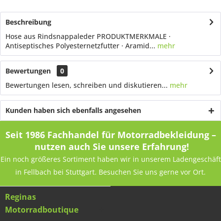
Beschreibung
Hose aus Rindsnappaleder PRODUKTMERKMALE ·
Antiseptisches Polyesternetzfutter · Aramid...
mehr
Bewertungen
0
Bewertungen lesen, schreiben und diskutieren...
mehr
Kunden haben sich ebenfalls angesehen
Seit 1986 Fachhandel für Motorradbekleidung –
nutzen auch Sie unsere Erfahrung!
Ein noch größeres Sortiment haben wir in unserem Ladengeschäft
in Fellbach bei Stuttgart. Besuchen Sie uns gerne vor Ort.
Reginas
Motorradboutique