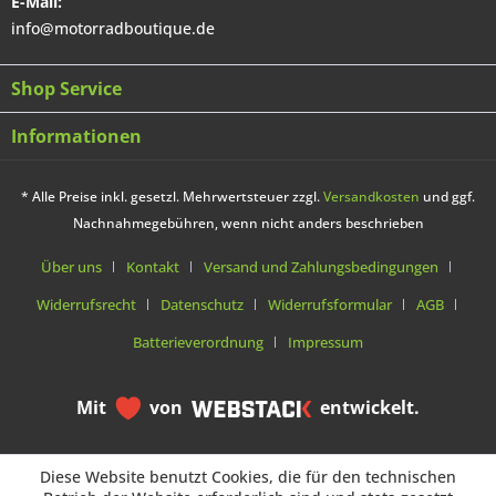
E-Mail:
info@motorradboutique.de
Shop Service
Informationen
* Alle Preise inkl. gesetzl. Mehrwertsteuer zzgl.
Versandkosten
und ggf.
Nachnahmegebühren, wenn nicht anders beschrieben
Über uns
Kontakt
Versand und Zahlungsbedingungen
Widerrufsrecht
Datenschutz
Widerrufsformular
AGB
Batterieverordnung
Impressum
Mit
von
entwickelt.
Diese Website benutzt Cookies, die für den technischen
Diese Website benutzt Cookies, die für den technischen