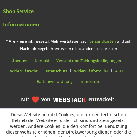
Shop Service
Informationen
* Alle Preise inkl. gesetzl. Mehrwertsteuer zzgl.
Versandkosten
und ggf.
Nachnahmegebühren, wenn nicht anders beschrieben
Über uns
Kontakt
Versand und Zahlungsbedingungen
Widerrufsrecht
Datenschutz
Widerrufsformular
AGB
Batterieverordnung
Impressum
Mit
von
entwickelt.
Diese Website benutzt Cookies, die für den technischen
Diese Website benutzt Cookies, die für den technischen
Betrieb der Website erforderlich sind und stets gesetzt
Betrieb der Website erforderlich sind und stets gesetzt
werden. Andere Cookies, die den Komfort bei Benutzung
werden. Andere Cookies, die den Komfort bei Benutzung
dieser Website erhöhen, der Direktwerbung dienen oder die
dieser Website erhöhen, der Direktwerbung dienen oder die