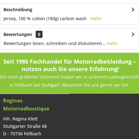
Beschreibung
Jersey, 100 % cotton (180g) carbon wash
mehr
Bewertungen
0
Bewertungen lesen, schreiben und diskutieren...
mehr
Seit 1986 Fachhandel für Motorradbekleidung –
nutzen auch Sie unsere Erfahrung!
Ein noch größeres Sortiment haben wir in unserem Ladengeschäft
in Fellbach bei Stuttgart. Besuchen Sie uns gerne vor Ort.
Reginas
Motorradboutique
Inh. Regina Klett
Stuttgarter Straße 68
D - 70736 Fellbach