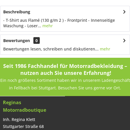
Beschreibung
- T-Shirt aus Flamé (130 g/m 2 ) - Frontprint - Innenseitige
Waschung - Loser...
mehr
Bewertungen
0
Bewertungen lesen, schreiben und diskutieren...
mehr
Seit 1986 Fachhandel für Motorradbekleidung –
nutzen auch Sie unsere Erfahrung!
Ein noch größeres Sortiment haben wir in unserem Ladengeschäft
in Fellbach bei Stuttgart. Besuchen Sie uns gerne vor Ort.
Reginas
Motorradboutique
Inh. Regina Klett
Stuttgarter Straße 68