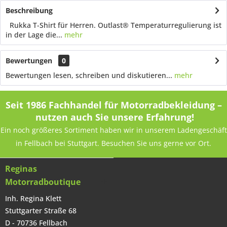
Beschreibung
Rukka T-Shirt für Herren. Outlast® Temperaturregulierung ist
in der Lage die...
mehr
Bewertungen
0
Bewertungen lesen, schreiben und diskutieren...
mehr
Seit 1986 Fachhandel für Motorradbekleidung –
nutzen auch Sie unsere Erfahrung!
Ein noch größeres Sortiment haben wir in unserem Ladengeschäft
in Fellbach bei Stuttgart. Besuchen Sie uns gerne vor Ort.
Reginas
Motorradboutique
Inh. Regina Klett
Stuttgarter Straße 68
D - 70736 Fellbach