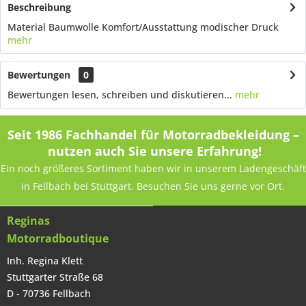
Beschreibung
Material Baumwolle Komfort/Ausstattung modischer Druck
mehr
Bewertungen
0
Bewertungen lesen, schreiben und diskutieren...
mehr
Seit 1986 Fachhandel für Motorradbekleidung –
nutzen auch Sie unsere Erfahrung!
Ein noch größeres Sortiment haben wir in unserem Ladengeschäft
in Fellbach bei Stuttgart. Besuchen Sie uns gerne vor Ort.
Reginas
Motorradboutique
Inh. Regina Klett
Stuttgarter Straße 68
D - 70736 Fellbach