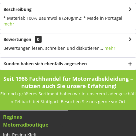
Beschreibung
* Material: 100% Baumwolle (240g/m2) * Made in Portugal
mehr
Bewertungen
0
Bewertungen lesen, schreiben und diskutieren...
mehr
Kunden haben sich ebenfalls angesehen
Seit 1986 Fachhandel für Motorradbekleidung –
nutzen auch Sie unsere Erfahrung!
Ein noch größeres Sortiment haben wir in unserem Ladengeschäft
in Fellbach bei Stuttgart. Besuchen Sie uns gerne vor Ort.
Reginas
Motorradboutique
Inh. Regina Klett