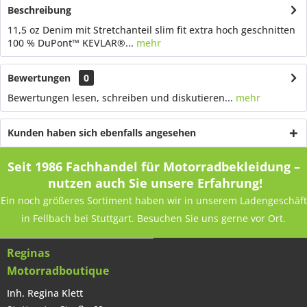
Beschreibung
11,5 oz Denim mit Stretchanteil slim fit extra hoch geschnitten
100 % DuPont™ KEVLAR®...
mehr
Bewertungen
0
Bewertungen lesen, schreiben und diskutieren...
mehr
Kunden haben sich ebenfalls angesehen
Seit 1986 Fachhandel für Motorradbekleidung –
nutzen auch Sie unsere Erfahrung!
Ein noch größeres Sortiment haben wir in unserem Ladengeschäft
in Fellbach bei Stuttgart. Besuchen Sie uns gerne vor Ort.
Reginas
Motorradboutique
Inh. Regina Klett