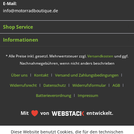
E-Mail:
info@motorradboutique.de
Shop Service
Informationen
* Alle Preise inkl. gesetzl. Mehrwertsteuer zzgl.
Versandkosten
und ggf.
Nachnahmegebühren, wenn nicht anders beschrieben
Über uns
Kontakt
Versand und Zahlungsbedingungen
Widerrufsrecht
Datenschutz
Widerrufsformular
AGB
Batterieverordnung
Impressum
Mit
von
entwickelt.
Diese Website benutzt Cookies, die für den technischen
Diese Website benutzt Cookies, die für den technischen