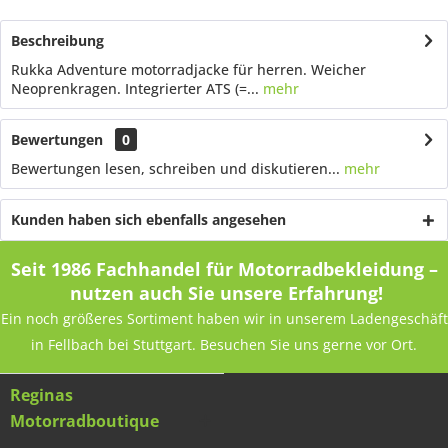
Beschreibung
Rukka Adventure motorradjacke für herren. Weicher
Neoprenkragen. Integrierter ATS (=...
mehr
Bewertungen
0
Bewertungen lesen, schreiben und diskutieren...
mehr
Kunden haben sich ebenfalls angesehen
Seit 1986 Fachhandel für Motorradbekleidung –
nutzen auch Sie unsere Erfahrung!
Ein noch größeres Sortiment haben wir in unserem Ladengeschäft
in Fellbach bei Stuttgart. Besuchen Sie uns gerne vor Ort.
Reginas
Motorradboutique