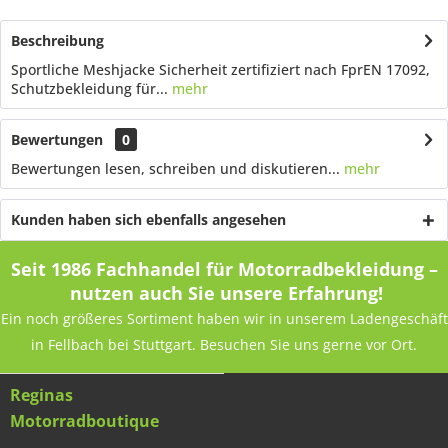
Beschreibung
Sportliche Meshjacke Sicherheit zertifiziert nach FprEN 17092,
Schutzbekleidung für...
mehr
Bewertungen
0
Bewertungen lesen, schreiben und diskutieren...
mehr
Kunden haben sich ebenfalls angesehen
Seit 1986 Fachhandel für Motorradbekleidung –
nutzen auch Sie unsere Erfahrung!
Ein noch größeres Sortiment haben wir in unserem Ladengeschäft
in Fellbach bei Stuttgart. Besuchen Sie uns gerne vor Ort.
Reginas
Motorradboutique