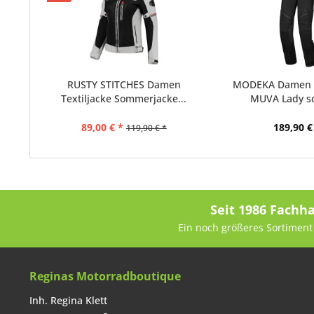
RUSTY STITCHES Damen
MODEKA Damen T
Textiljacke Sommerjacke...
MUVA Lady s
89,00 € *
189,90 €
119,90 € *
Seit 1986 Fachh
Ein noch größeres Sortiment 
Reginas Motorradboutique
Inh. Regina Klett