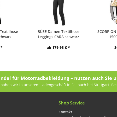
extilhose
BÜSE Damen Textilhose
SCORPION 
chwarz
Leggings CARA schwarz
1500
 *
ab 179,95 € *
3
andel für Motorradbekleidung – nutzen auch Sie u
haben wir in unserem Ladengeschäft in Fellbach bei Stuttgart. Be
Shop Service
Kontakt