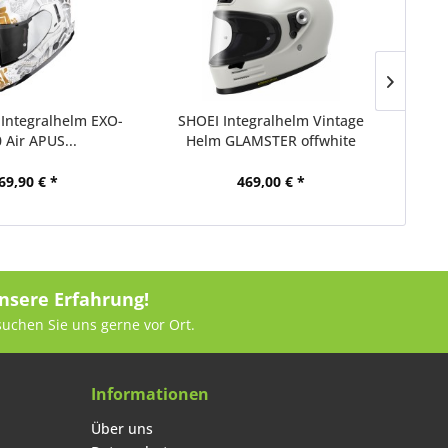
Integralhelm EXO-
SHOEI Integralhelm Vintage
MO
 Air APUS...
Helm GLAMSTER offwhite
69,90 € *
469,00 € *
nsere Erfahrung!
suchen Sie uns gerne vor Ort.
Informationen
Über uns