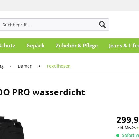
Schutz
Gepäck
Zubehör & Pflege
Jeans & Life
ng
Damen
Textilhosen
DO PRO wasserdicht
299,9
inkl. MwSt.
z
Sofort v