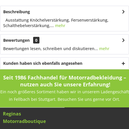
Beschreibung
Ausstattung Knöchelverstärkung, Fersenverstärkung,
Schalthebelverstärkung,...
mehr
Bewertungen
0
Bewertungen lesen, schreiben und diskutieren...
mehr
Kunden haben sich ebenfalls angesehen
Seit 1986 Fachhandel für Motorradbekleidung –
nutzen auch Sie unsere Erfahrung!
Ein noch größeres Sortiment haben wir in unserem Ladengeschäft
in Fellbach bei Stuttgart. Besuchen Sie uns gerne vor Ort.
Reginas
Motorradboutique